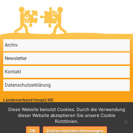
Archiv
Newsletter
Kontakt
Datenschutzerklärung
Landesverband Hospiz NÖ
Parkstraße 4/11, 2340 Mödling | ZVR 64647724 | Telefon: 02236/860 131 |
Diese Website benutzt Cookies. Durch die Verwendung
Mail:
office@hospiz-noe.at
dieser Website akzeptieren Sie unsere Cookie
Geschäftsstelle
Konto Landesverband Hospiz NÖ,
: RK Guntramsdorf,
Richtlinien.
AT78 3225 0000 0070 7760 BIC: RLNWATWWGTD
Fortbildungen
Konto Landesverband Hospiz NÖ,
: Sparkasse Baden, AT37
OK
Datenschutzbestimmungen