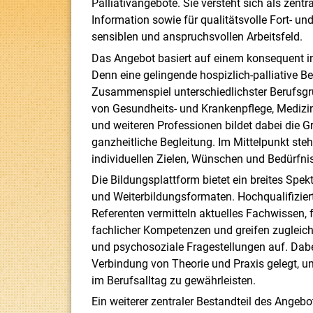
Palliativangebote. Sie versteht sich als zentra
Information sowie für qualitätsvolle Fort- un
sensiblen und anspruchsvollen Arbeitsfeld.
Das Angebot basiert auf einem konsequent in
Denn eine gelingende hospizlich-palliative B
Zusammenspiel unterschiedlichster Berufsg
von Gesundheits- und Krankenpflege, Medizin,
und weiteren Professionen bildet dabei die G
ganzheitliche Begleitung. Im Mittelpunkt ste
individuellen Zielen, Wünschen und Bedürfni
Die Bildungsplattform bietet ein breites Spe
und Weiterbildungsformaten. Hochqualifizier
Referenten vermitteln aktuelles Fachwissen, 
fachlicher Kompetenzen und greifen zugleic
und psychosoziale Fragestellungen auf. Dabe
Verbindung von Theorie und Praxis gelegt, u
im Berufsalltag zu gewährleisten.
Ein weiterer zentraler Bestandteil des Angebot