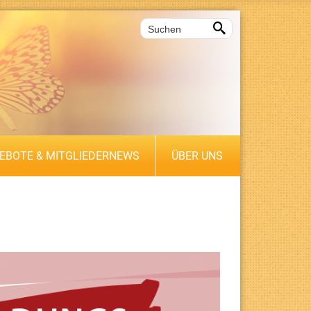

EBOTE & MITGLIEDERNEWS
ÜBER UNS