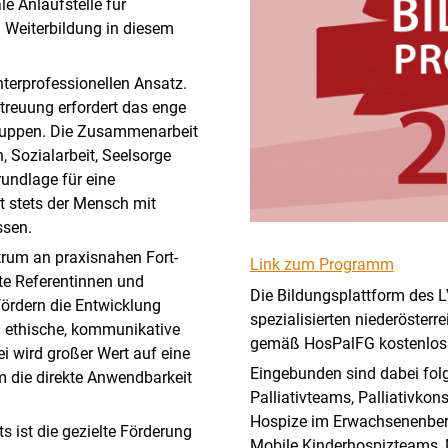
le Anlaufstelle für
d Weiterbildung in diesem
terprofessionellen Ansatz.
etreuung erfordert das enge
ruppen. Die Zusammenarbeit
 Sozialarbeit, Seelsorge
rundlage für eine
ht stets der Mensch mit
ssen.
ktrum an praxisnahen Fort-
Link zum Programm
te Referentinnen und
Die Bildungsplattform des L
fördern die Entwicklung
spezialisierten niederösterr
h ethische, kommunikative
gemäß HosPalFG kostenlos 
i wird großer Wert auf eine
Eingebunden sind dabei fol
m die direkte Anwendbarkeit
Palliativteams, Palliativkon
Hospize im Erwachsenenbere
s ist die gezielte Förderung
Mobile Kinderhospizteams, 