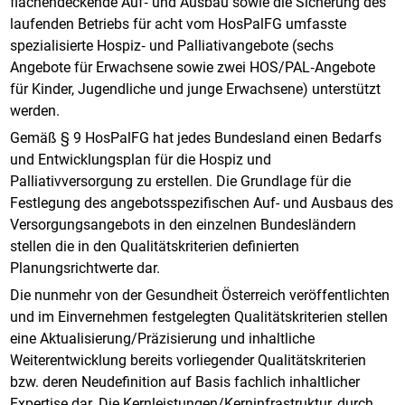
flächendeckende Auf‐ und Ausbau sowie die Sicherung des
laufenden Betriebs für acht vom HosPalFG umfasste
spezialisierte Hospiz‐ und Palliativangebote (sechs
Angebote für Erwachsene sowie zwei HOS/PAL‐Angebote
für Kinder, Jugendliche und junge Erwachsene) unterstützt
werden.
Gemäß § 9 HosPalFG hat jedes Bundesland einen Bedarfs
und Entwicklungsplan für die Hospiz und
Palliativversorgung zu erstellen. Die Grundlage für die
Festlegung des angebotsspezifischen Auf- und Ausbaus des
Versorgungsangebots in den einzelnen Bundesländern
stellen die in den Qualitätskriterien definierten
Planungsrichtwerte dar.
Die nunmehr von der Gesundheit Österreich veröffentlichten
und im Einvernehmen festgelegten Qualitätskriterien stellen
eine Aktualisierung/Präzisierung und inhaltliche
Weiterentwicklung bereits vorliegender Qualitätskriterien
bzw. deren Neudefinition auf Basis fachlich inhaltlicher
Expertise dar. Die Kernleistungen/Kerninfrastruktur, durch