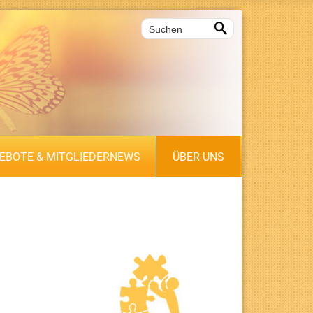

EBOTE & MITGLIEDERNEWS
ÜBER UNS