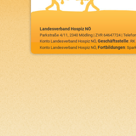
Landesverband Hospiz NÖ
Parkstraße 4/11, 2340 Mödling | ZVR 64647724 | Telefon
Geschäftsstelle
Konto Landesverband Hospiz NÖ,
: R
Fortbildungen
Konto Landesverband Hospiz NÖ,
: Spa