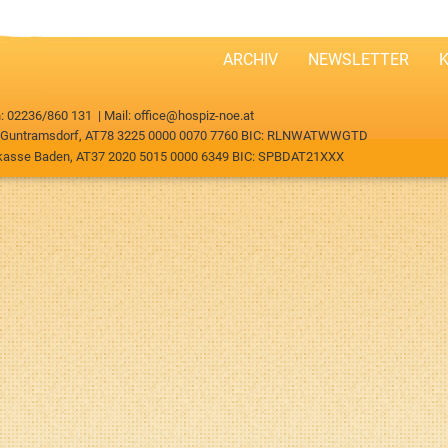
ARCHIV
NEWSLETTER
: 02236/860 131 | Mail:
office@hospiz-noe.at
K Guntramsdorf, AT78 3225 0000 0070 7760 BIC: RLNWATWWGTD
rkasse Baden, AT37 2020 5015 0000 6349 BIC: SPBDAT21XXX