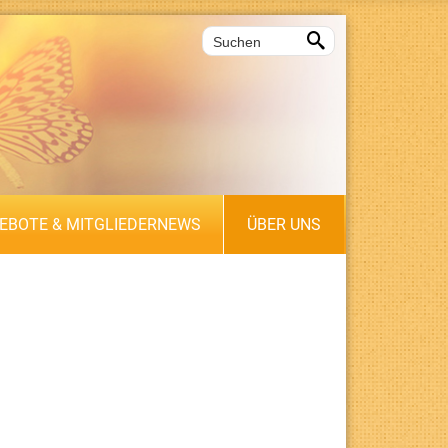

EBOTE & MITGLIEDERNEWS
ÜBER UNS