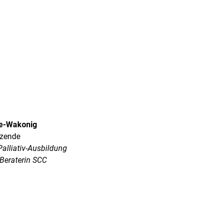
ke-Wakonig
tzende
Palliativ-Ausbildung
-Beraterin SCC