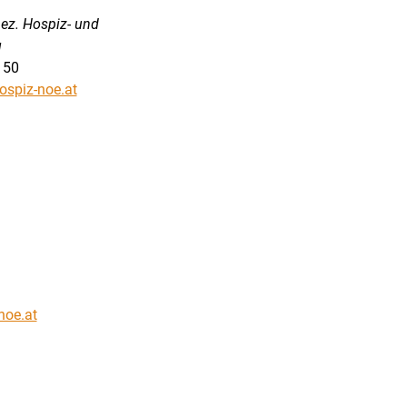
pez. Hospiz- und
g
 50
ospiz-noe.at
noe.at