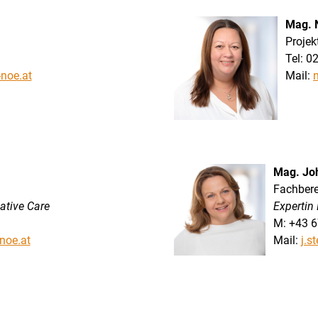
Mag. 
Proje
Tel: 0
noe.at
Mail:
Mag. Jo
Fachbere
iative Care
Expertin 
M: +43 6
noe.at
Mail:
j.s