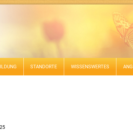
ILDUNG
STANDORTE
WISSENSWERTES
ANG
025