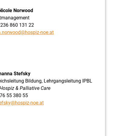
Nicole Norwood
ktmanagement
2236 860 131 22
n.norwood@hospiz-noe.at
hanna Stefsky
ichsleitung Bildung, Lehrgangsleitung IPBL
Hospiz & Palliative Care
76 55 380 55
tefsky@hospiz-noe.at