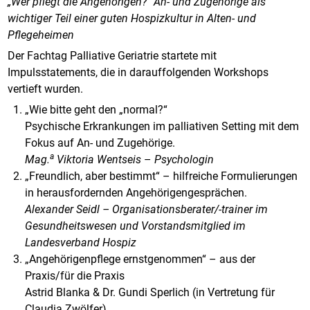
„Wer pflegt die Angehörigen?“ An- und Zugehörige als
wichtiger Teil einer guten Hospizkultur in Alten- und
Pflegeheimen
Der Fachtag Palliative Geriatrie startete mit
Impulsstatements, die in darauffolgenden Workshops
vertieft wurden.
„Wie bitte geht den „normal?“
Psychische Erkrankungen im palliativen Setting mit dem
Fokus auf An- und Zugehörige.
a
Mag.
Viktoria Wentseis
–
Psychologin
„Freundlich, aber bestimmt“ – hilfreiche Formulierungen
in herausfordernden Angehörigengesprächen.
Alexander Seidl – Organisationsberater/-trainer im
Gesundheitswesen und Vorstandsmitglied im
Landesverband Hospiz
„Angehörigenpflege ernstgenommen“ – aus der
Praxis/für die Praxis
Astrid Blanka & Dr. Gundi Sperlich (in Vertretung für
Claudia Zwölfer)