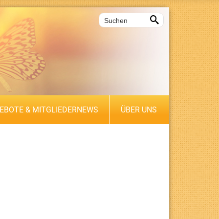

EBOTE & MITGLIEDERNEWS
ÜBER UNS