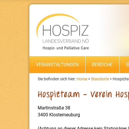
VERANSTALTUNGEN
BEREICHE
B
Sie befinden sich hier:
Home
>
Standorte
>
Hospiztea
Hospizteam – Verein Hosp
Martinstraße 38
3400 Klosterneuburg
(Achtung an dieser Adresse kein Stationäres 