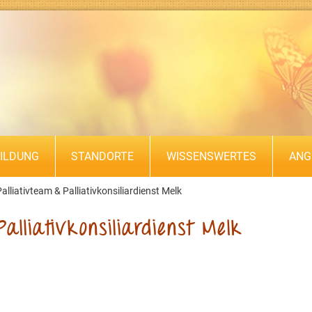
ILDUNG
STANDORTE
WISSENSWERTES
ANG
alliativteam & Palliativkonsiliardienst Melk
alliativkonsiliardienst Melk