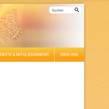

EBOTE & MITGLIEDERNEWS
ÜBER UNS