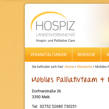
VERANSTALTUNGEN
BEREICHE
B
Sie befinden sich hier:
Home
>
Standorte
>
Mobiles P
Mobiles Palliativteam & P
Dorfnerstraße 36
3390 Melk
Tel: 02752 52680 730251