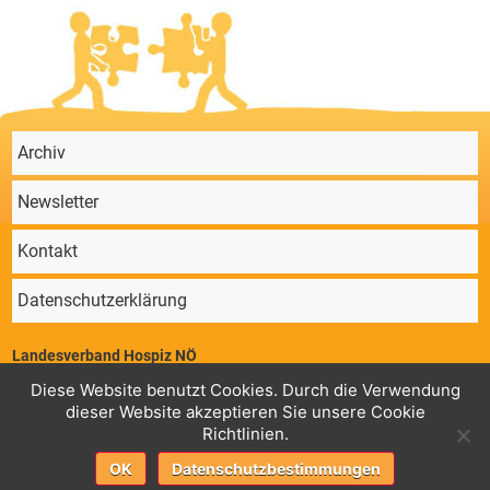
Archiv
Newsletter
Kontakt
Datenschutzerklärung
Landesverband Hospiz NÖ
Parkstraße 4/11, 2340 Mödling | ZVR 64647724 | Telefon: 02236/860 131 |
Diese Website benutzt Cookies. Durch die Verwendung
Mail:
office@hospiz-noe.at
dieser Website akzeptieren Sie unsere Cookie
Geschäftsstelle
Konto Landesverband Hospiz NÖ,
: RK Guntramsdorf,
Richtlinien.
AT78 3225 0000 0070 7760 BIC: RLNWATWWGTD
Fortbildungen
Konto Landesverband Hospiz NÖ,
: Sparkasse Baden, AT37
OK
Datenschutzbestimmungen
2020 5015 0000 6349 BIC: SPBDAT21XXX