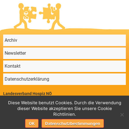
Archiv
Newsletter
Kontakt
Datenschutzerklärung
Landesverband Hospiz NÖ
Parkstraße 4/11, 2340 Mödling | ZVR 64647724 | Telefon: 02236/860 131 |
Diese Website benutzt Cookies. Durch die Verwendung
Mail:
office@hospiz-noe.at
dieser Website akzeptieren Sie unsere Cookie
Geschäftsstelle
Konto Landesverband Hospiz NÖ,
: RK Guntramsdorf,
Richtlinien.
AT78 3225 0000 0070 7760 BIC: RLNWATWWGTD
Fortbildungen
Konto Landesverband Hospiz NÖ,
: Sparkasse Baden, AT37
OK
Datenschutzbestimmungen
2020 5015 0000 6349 BIC: SPBDAT21XXX