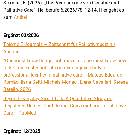
Steudter, E. (2026). „Das Verbindende von Geriatric und
Palliative Care“. Heilberufe 6.2026/78, 12-14. Hier geht es
zum
Artikel
Ergänzt 03/2026
Thieme E-Journals – Zeitschrift für Palliativmedizin /
Abstract
“One must know things, but above all, one must know how
to be”: an existential–phenomenological study of
professional identity in palliative care – Mateus Eduardo
Romão, Ilaria Setti, Michela Monaci, Elena Cavallari, Serena
Barello, 2026
Beyond Everyday Small Talk: A Qualitative Study on
Registered Nurses‘ Confidential Conversations in Palliative
Care – PubMed
Ergänzt: 12/2025