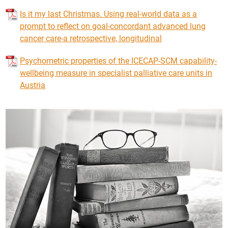
Is it my last Christmas. Using real-world data as a
prompt to reflect on goal-concordant advanced lung
cancer care-a retrospective, longitudinal
Psychometric properties of the ICECAP-SCM capability-
wellbeing measure in specialist palliative care units in
Austria