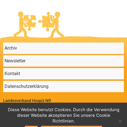
Archiv
Newsletter
Kontakt
Datenschutzerklärung
Landesverband Hospiz NÖ
Parkstraße 4/11, 2340 Mödling | ZVR 64647724 | Telefon: 02236/860 131 |
Diese Website benutzt Cookies. Durch die Verwendung
Mail:
office@hospiz-noe.at
dieser Website akzeptieren Sie unsere Cookie
Geschäftsstelle
Konto Landesverband Hospiz NÖ,
: RK Guntramsdorf,
Richtlinien.
AT78 3225 0000 0070 7760 BIC: RLNWATWWGTD