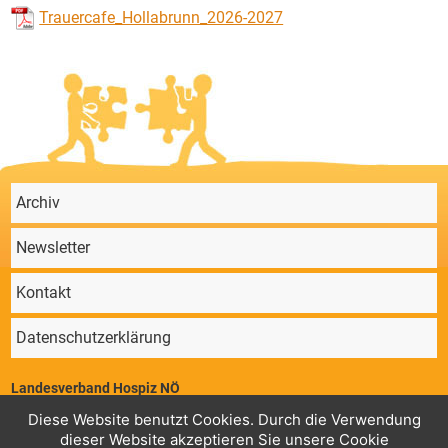
Trauercafe_Hollabrunn_2026-2027
Archiv
Newsletter
Kontakt
Datenschutzerklärung
Landesverband Hospiz NÖ
Parkstraße 4/11, 2340 Mödling | ZVR 64647724 | Telefon: 02236/860 131 |
Diese Website benutzt Cookies. Durch die Verwendung
Mail:
office@hospiz-noe.at
dieser Website akzeptieren Sie unsere Cookie
Geschäftsstelle
Konto Landesverband Hospiz NÖ,
: RK Guntramsdorf,