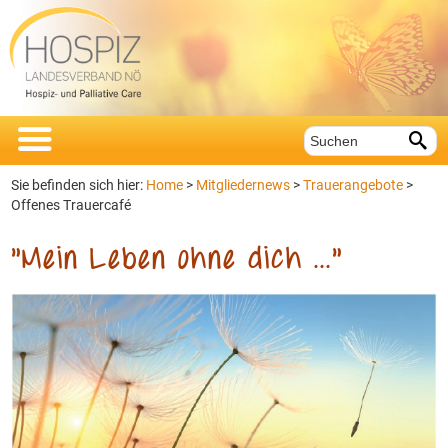


Sie befinden sich hier:
Home
>
Mitgliedernews
>
Trauerangebote
>
Offenes Trauercafé
"Mein Leben ohne dich ..."