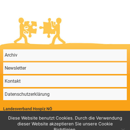
Archiv
Newsletter
Kontakt
Datenschutzerklärung
Landesverband Hospiz NÖ
Parkstraße 4/11, 2340 Mödling | ZVR 64647724 | Telefon: 02236/860 131 |
Diese Website benutzt Cookies. Durch die Verwendung
Mail:
office@hospiz-noe.at
dieser Website akzeptieren Sie unsere Cookie
Geschäftsstelle
Konto Landesverband Hospiz NÖ,
: RK Guntramsdorf,
Richtlinien.