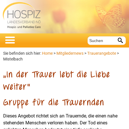


Sie befinden sich hier:
Home
>
Mitgliedernews
>
Trauerangebote
>
Mistelbach
„In der Trauer lebt die Liebe
weiter“
Gruppe für die Trauernden
Dieses Angebot richtet sich an Trauernde, die einen nahe
stehenden Menschen verloren haben. Der Tod eines