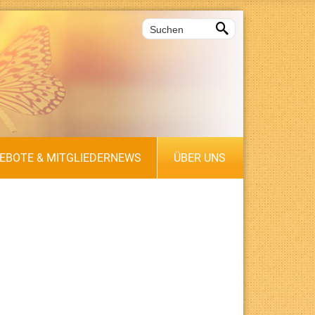

EBOTE & MITGLIEDERNEWS
ÜBER UNS