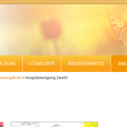
ILDUNG
STANDORTE
WISSENSWERTES
ANG
uerangebote
>
Hospizbewegung Zwettl