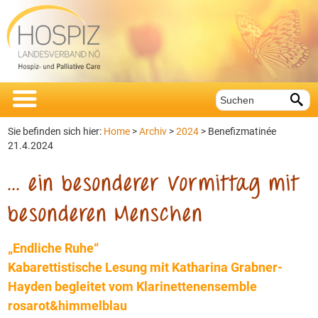


Sie befinden sich hier:
Home
>
Archiv
>
2024
> Benefizmatinée
21.4.2024
... ein besonderer Vormittag mit
besonderen Menschen
„Endliche Ruhe“
Kabarettistische Lesung mit Katharina Grabner-
Hayden begleitet vom Klarinettenensemble
rosarot&himmelblau