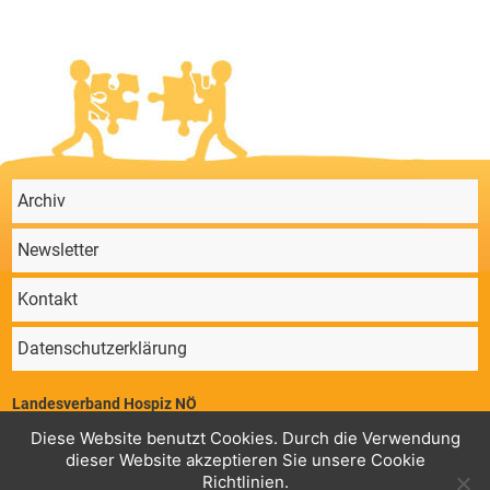
Archiv
Newsletter
Kontakt
Datenschutzerklärung
Landesverband Hospiz NÖ
Parkstraße 4/11, 2340 Mödling | ZVR 64647724 | Telefon: 02236/860 131 |
Diese Website benutzt Cookies. Durch die Verwendung
Mail:
office@hospiz-noe.at
dieser Website akzeptieren Sie unsere Cookie
Geschäftsstelle
Konto Landesverband Hospiz NÖ,
: RK Guntramsdorf,
Richtlinien.